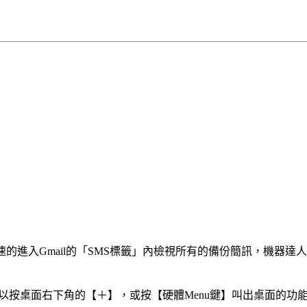
的進入Gmail的「SMS標籤」內檢視所有的備份簡訊，機器達
可以按桌面右下角的【＋】，或按【硬體Menu鍵】叫出桌面的功