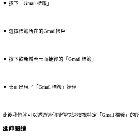
▼ 按下「Gmail 標籤」
▼ 選擇標籤所在的Gmail帳戶
▼ 按下欲新增至桌面捷徑的「Gmail 標籤」
▼ 桌面出現了「Gmail 標籤」捷徑
此後我們就可以透過這個捷徑快速檢視特定「Gmail 標籤」的
延伸閱讀