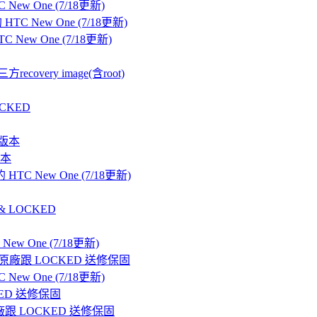
w One (7/18更新)
 New One (7/18更新)
ew One (7/18更新)
recovery image(含root)
OCKED
3版本
版本
C New One (7/18更新)
 & LOCKED
w One (7/18更新)
復原廠跟 LOCKED 送修保固
w One (7/18更新)
ED 送修保固
廠跟 LOCKED 送修保固