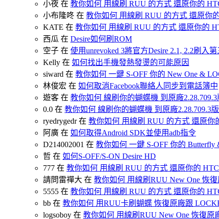
小夜 在
教你如何 用線刷 RUU 的方式 還原你的 HTC Ne
小布隆咚 在
教你如何 用線刷 RUU 的方式 還原你的 HTC
KATE 在
教你如何 用線刷 RUU 的方式 還原你的 HTC N
西瓜 在
Desire如何刷ROM
空子 在
使用unrevoked 3將官方Desire 2.1, 2.2刷入第三方
Kelly 在
如何找出手機發熱發燙的可能原因
siward 在
教你如何 一鍵 S-OFF 你的 New One & L
林俊宏 在
如何取消Facebook聯絡人同步到電話簿中
遊客 在
教你如何 線刷你的蝴蝶機 到原廠2.28.709.
0.0 在
教你如何 線刷你的蝴蝶機 到原廠2.28.709.3
ryedrygedr 在
教你如何 用線刷 RUU 的方式 還原你的 HT
阿廣 在
如何取得Android SDK並使用adb指令
D214002001 在
教你如何 一鍵 S-OFF 你的 Butterfly
哲 在
如何S-OFF/S-ON Desire HD
777 在
教你如何 用線刷 RUU 的方式 還原你的 HTC Ne
請問雷禪大 在
教你如何 用線刷RUU New One 恢
5555 在
教你如何 用線刷 RUU 的方式 還原你的 HTC Ne
bb 在
教你如何 用RUU卡刷蝴蝶 恢復原廠跟 LOCK
logsoboy 在
教你如何 用線刷RUU New One 恢復原