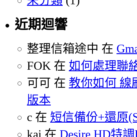
未分類
(1)
近期迴響
整理信箱途中 在
Gm
FOK 在
如何處理聯
可可 在
教你如何 線刷
版本
c 在
短信備份+還原(SMS
kai 在
Desire HD特調