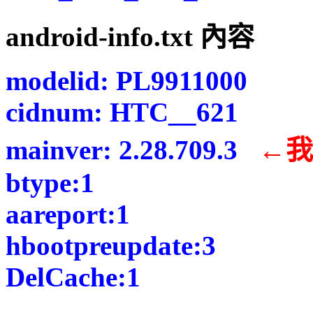
android-info.txt 內容
modelid: PL9911000
cidnum: HTC__621
mainver: 2.28.709.3
←我
btype:1
aareport:1
hbootpreupdate:3
DelCache:1