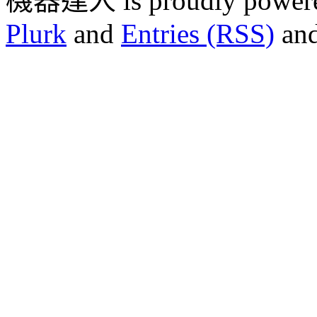
機器達人 is proudly power
Plurk
and
Entries (RSS)
an