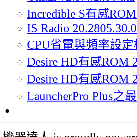
Incredible S有感ROM 
IS Radio 20.2805.30
CPU省電與頻率設定
Desire HD有感RO
Desire HD有感ROM 2
LauncherPro Pl