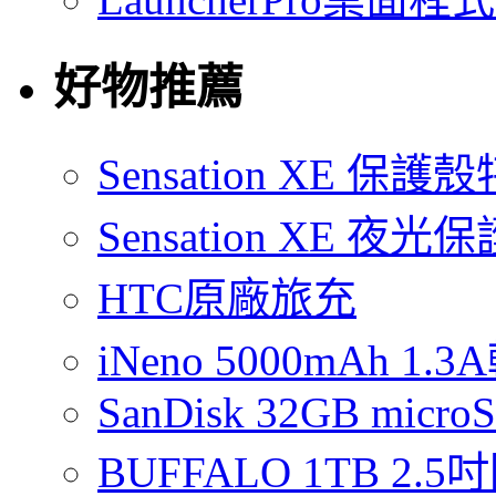
好物推薦
Sensation XE 保
Sensation XE 夜
HTC原廠旅充
iNeno 5000mAh 
SanDisk 32GB micro
BUFFALO 1TB 2