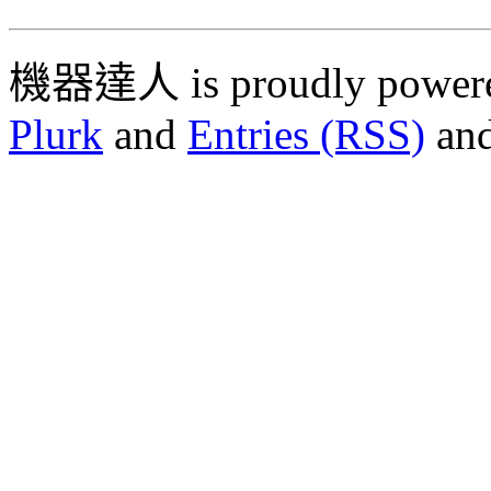
機器達人 is proudly power
Plurk
and
Entries (RSS)
an