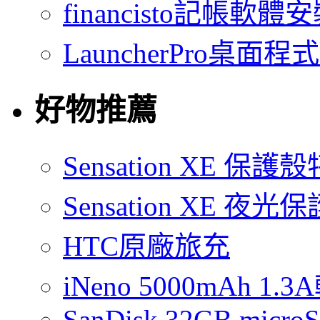
financisto記帳軟
LauncherPro桌面程
好物推薦
Sensation XE 保
Sensation XE 夜
HTC原廠旅充
iNeno 5000mAh 
SanDisk 32GB micro