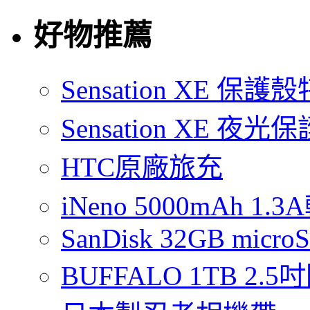
好物推薦
Sensation XE 保
Sensation XE 夜
HTC原廠旅充
iNeno 5000mAh 
SanDisk 32GB micro
BUFFALO 1TB 2