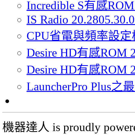
Incredible S有感ROM 
IS Radio 20.2805.30
CPU省電與頻率設定
Desire HD有感RO
Desire HD有感ROM 2
LauncherPro Pl
機器達人 is proudly power