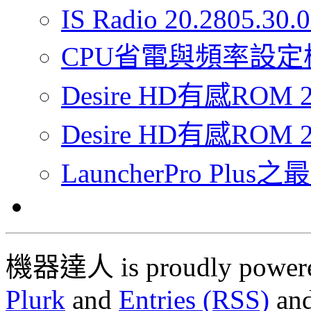
IS Radio 20.2805.30
CPU省電與頻率設定
Desire HD有感RO
Desire HD有感ROM 2
LauncherPro Pl
機器達人 is proudly power
Plurk
and
Entries (RSS)
an