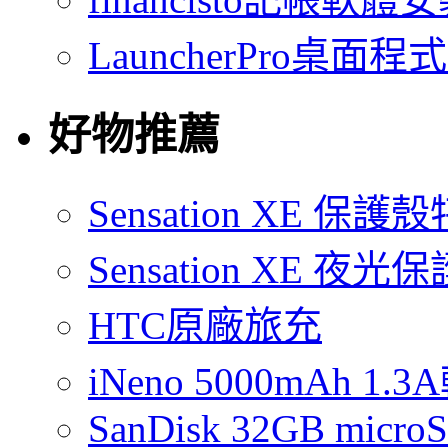
LauncherPro桌面程
好物推薦
Sensation XE 保
Sensation XE 夜
HTC原廠旅充
iNeno 5000mAh 
SanDisk 32GB micro