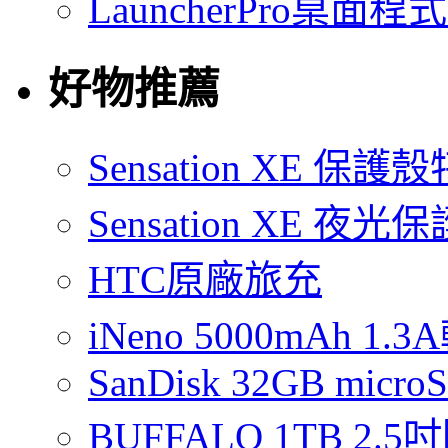
LauncherPro桌面程
好物推薦
Sensation XE 保
Sensation XE 夜
HTC原廠旅充
iNeno 5000mAh 
SanDisk 32GB micro
BUFFALO 1TB 2