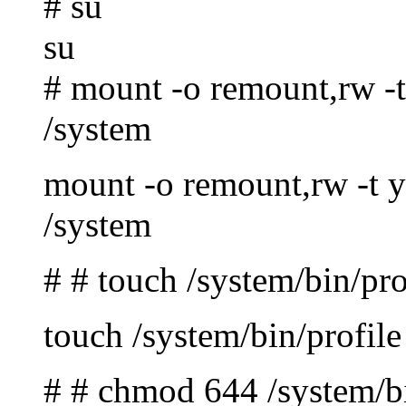
# su
su
# mount -o remount,rw -t
/system
mount -o remount,rw -t 
/system
# # touch /system/bin/pro
touch /system/bin/profile
# # chmod 644 /system/bi