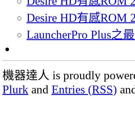
Desire HD有感RO
Desire HD有感ROM 2
LauncherPro Pl
機器達人 is proudly power
Plurk
and
Entries (RSS)
an