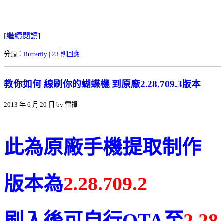
[繼續閱讀]
分類：
Butterfly
|
23 則回應
教你如何 線刷你的蝴蝶機 到原廠2.28.709.3版本
2013 年 6 月 20 日 by 雷禪
此為原廠手機提取制作
版本為
2.28.709.2
刷入後可自行OTA至
2.28