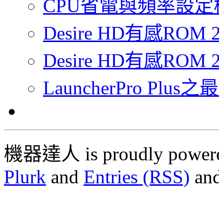
CPU省電與頻率設定
Desire HD有感RO
Desire HD有感ROM 2
LauncherPro Pl
機器達人 is proudly power
Plurk
and
Entries (RSS)
an