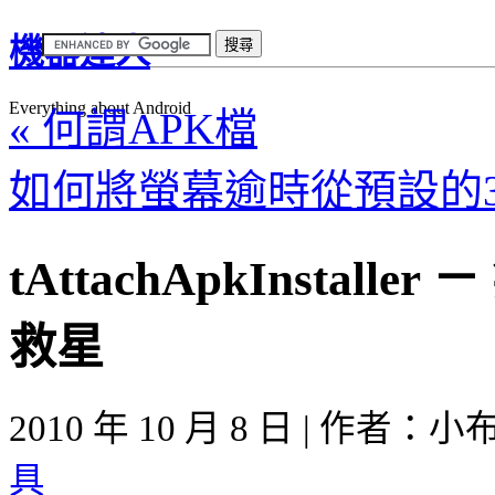
機器達人
Everything about Android
« 何謂APK檔
如何將螢幕逾時從預設的3
tAttachApkInstall
救星
2010 年 10 月 8 日 | 作者：
具