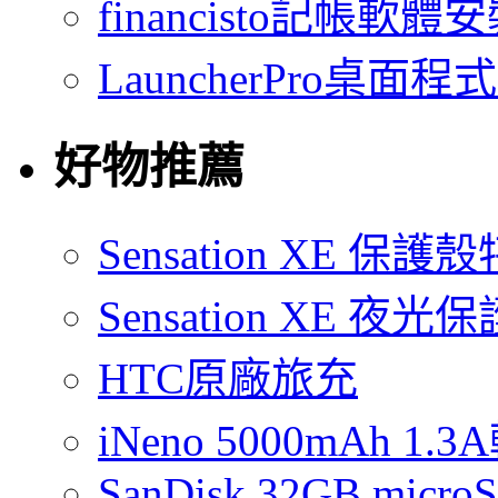
financisto記帳軟
LauncherPro桌面程
好物推薦
Sensation XE 保
Sensation XE 夜
HTC原廠旅充
iNeno 5000mAh 
SanDisk 32GB micro