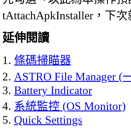
tAttachApkInstal
延伸閱讀
條碼掃瞄器
ASTRO File Manager (
Battery Indicator
系統監控 (OS Monitor)
Quick Settings