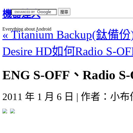
機器達人
Everything about Android
« Titanium Backup(鈦備
Desire HD如何Radio S-OFF
ENG S-OFF、Radio
2011 年 1 月 6 日 | 作者：小