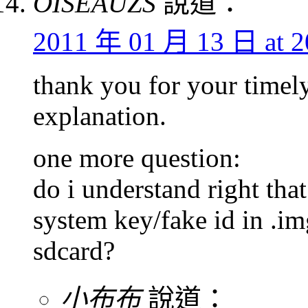
OISEAUZS
說道：
2011 年 01 月 13 日 at 2
thank you for your timel
explanation.
one more question:
do i understand right that 
system key/fake id in .i
sdcard?
小布布
說道：