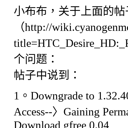
小布布，关于上面的帖
（http://wiki.cyanogenm
title=HTC_Desire_HD
个问题：
帖子中说到：
1。Downgrade to 1.32.4
Access--〉Gaining Perm
Download gfree 0.04