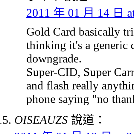
2011 年 01 月 14 日 at
Gold Card basically tr
thinking it's a generic
downgrade.
Super-CID, Super Carr
and flash really anyth
phone saying "no than
OISEAUZS
說道：