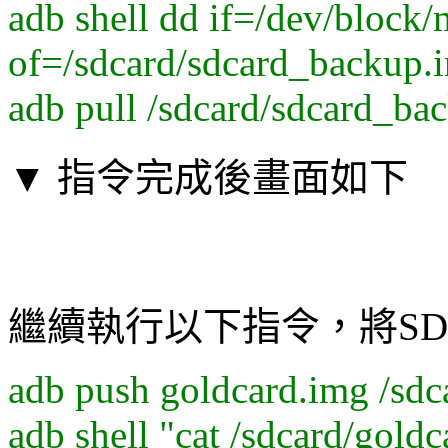
adb shell dd if=/dev/bloc
of=/sdcard/sdcard_backup.
adb pull /sdcard/sdcard_ba
▼ 指令完成後畫面如下
繼續執行以下指令，將S
adb push goldcard.img /sdc
adb shell "cat /sdcard/gol