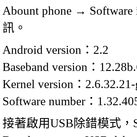
Abount phone → Softw
訊。
Android version：2.2
Baseband version：12.28b
Kernel version：2.6.32.21-
Software number：1.32.40
接著啟用USB除錯模式，Settin