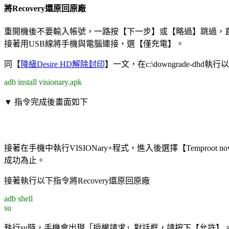
將Recovery還原回原廠
重開機後不要輸入帳號，一路按【下一步】或【略過】跳過，直到【
接著用USB線將手機與電腦連接，選【僅充電】。
同【
降級Desire HD解除封印
】一文，在c:\downgrade-dhd
adb install visionary.apk
▼ 指令完成後畫面如下
接著在手機中執行VISIONary+程式，進入後選擇【Temproot
成功為止。
接著執行以下指令將Recovery還原回原廠
adb shell
su
執行su時，手機會出現「授權請求」對話框，請按下【允許】