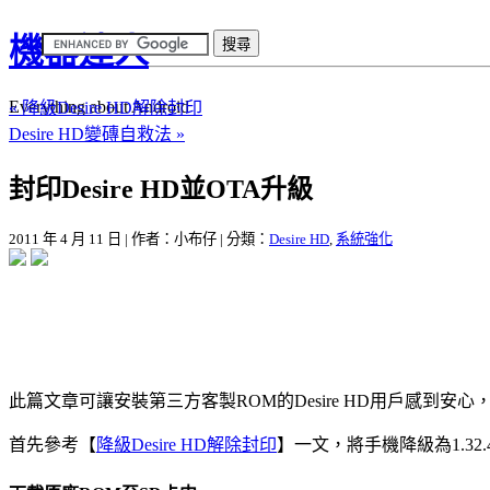
機器達人
Everything about Android
« 降級Desire HD解除封印
Desire HD變磚自救法 »
封印Desire HD並OTA升級
2011 年 4 月 11 日 | 作者：小布仔 | 分類：
Desire HD
,
系統強化
此篇文章可讓安裝第三方客製ROM的Desire HD用戶感到
首先參考【
降級Desire HD解除封印
】一文，將手機降級為1.32.40