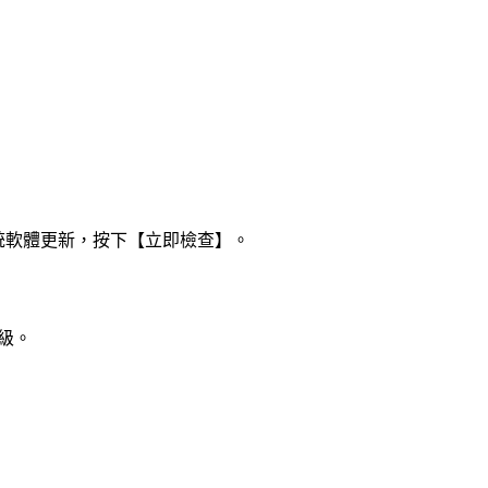
→ 系統軟體更新，按下【立即檢查】。
級。