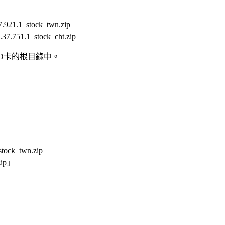
1.1_stock_twn.zip
51.1_stock_cht.zip
於SD卡的根目錄中。
k_twn.zip
zip」