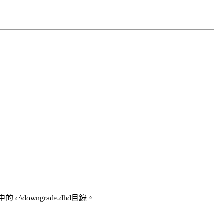
\downgrade-dhd目錄。