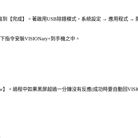
完成】。著啟用USB除錯模式，系統設定 → 應用程式 → 開發
執行以下指令安裝VISIONary+到手機之中。
 now】。過程中如果黑屏超過一分鐘沒有反應(成功時要自動回VISION
。