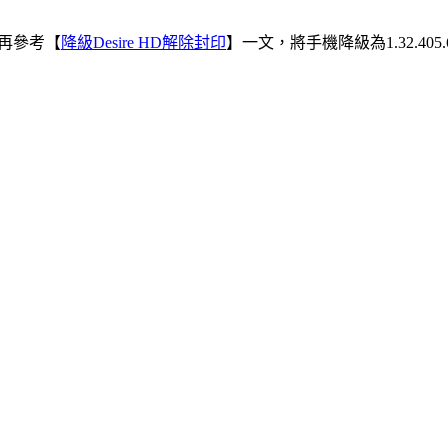
迎再參考【
降級Desire HD解除封印
】一文，將手機降級為1.32.40