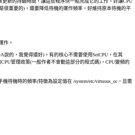
更新的持續時間，讓這些程序快一點完成它的工作，好讓CPU
是很重要的)，還要降低待機的運作頻率，好維持原本待機的平
運作。
DA說的，我覺得還好)。有的核心不需要使用SetCPU，在其
nd的CPU管理政策(一般作者不會動這部分的程式碼)，CPU變頻的
的頻率(特徵為設定值在 /system/etc/virtuous_oc，且需