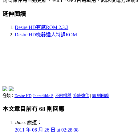
測試條件為自動更新、WIFI、GPS皆為啟用，起床後電力還剩
延伸閱讀
Desire HD有感ROM 2.3.3
Desire HD機器達人特調ROM
分類：
Desire HD
,
Incredible S
,
不限機種
,
系統強化
|
68 則回應
本文章目前有 68 則回應
zhucc
說道：
2011 年 06 月 26 日 at 02:28:08