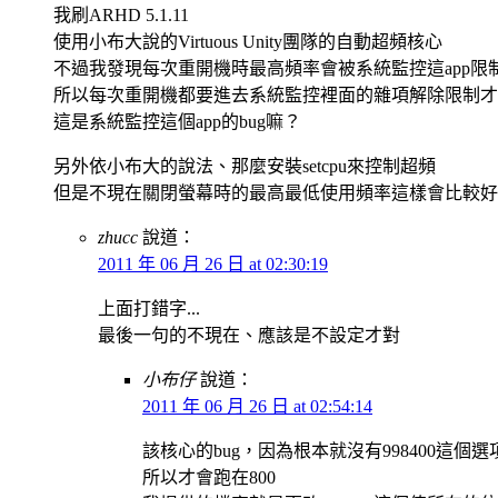
我刷ARHD 5.1.11
使用小布大說的Virtuous Unity團隊的自動超頻核心
不過我發現每次重開機時最高頻率會被系統監控這app限制在
所以每次重開機都要進去系統監控裡面的雜項解除限制才
這是系統監控這個app的bug嘛？
另外依小布大的說法、那麼安裝setcpu來控制超頻
但是不現在關閉螢幕時的最高最低使用頻率這樣會比較好
zhucc
說道：
2011 年 06 月 26 日 at 02:30:19
上面打錯字...
最後一句的不現在、應該是不設定才對
小布仔
說道：
2011 年 06 月 26 日 at 02:54:14
該核心的bug，因為根本就沒有998400這個選
所以才會跑在800