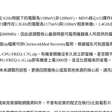
Hz時脈下的電壓為1100mV(非1200mV)，MDJ's核心v23運作在
在1.3GHz的電壓為1175mV(與1100mV相差無幾)，1.4GHz則為
作在800MHz，因此欲調整核心最高時脈可服用機器達人所提供的
ip檔案可供ClockworkMod Recovery服用，根據檔名可
RNEL-CPU-FREQ-1.7G.zip，有機會開機沒多久就立即當機，甚至開不了
L-CPU-FREQ-1.1G.zip即有機會上看2000分，並且比原廠來的省電。
服用後則會回復原本未調整的狀態，更換回原廠核心或是其他來源的核心前，請
來背景擷取網路資料外，不會有前景的程式在執行(比如看影片