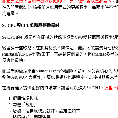
而超頻之後，強迫待機以較低的CPU頻率運作變成是必要的
，
進入閒置狀態外(檢視所有應用程式的更新頻率，每兩小時不
均電壓。
SetCPU與CPU低時脈待機探討
SetCPU的好處是可在開機的狀態下調整CPU變頻範圍與頻
後者有一些缺點，在於其反應不夠快速，最高可能需費時七秒才能將C
smartass的CPU管理政策下，可達到這個目的，但smarta
反應也最快。
而最新的做法來自Virtuous Unity的團隊，該ROM負責核心的人是
移除SetCPU才會運作)，反應最迅速也最穩定，之後機器達人
在機器達人提供更好的作法前，讀者可以進入SetCPU，
這裡不
選擇情境模式
勾選「啟用」
增加一個情境模式就好，設定值如下
情境模式：關閉螢幕