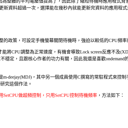
因為整體的平均電壓值提高了，因此除了縮短待機時應用程式背景
會更新資料超過一次，選擇能在幾秒內就能更新完資料的應用程式
率調整的政策，可設定手機螢幕關閉待機時，強迫以較低的CPU頻率
PU調整為正常速度，有機會導致Lock screen反應不及(X
ss多半並不穩定，且跟核心作者的功力有關，因此我還是喜歡ondema
m-deejay(MDJ)，其中另一個成員使用C撰寫的常駐程式來控制手機待機時
會研究這個作法。
用SetCPU做超頻控制，只用SetCPU控制待機頻率
，方法如下：