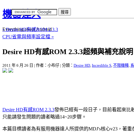
機器達人
Everything about Android
« Desire HD有感ROM 2.3.3
CPU省電與頻率設定檔 »
Desire HD有感ROM 2.3.3超頻與補充說明
2011 年 6 月 26 日 | 作者：小布仔 | 分類：
Desire HD
,
Incredible S
,
不限機種
,
Desire HD有感ROM 2.3.3
發佈已經有一段日子，目前看起來比較大
只能請發生問題的讀者略過14~20步驟。
本篇目標讀者為有服用機器達人所提供的MDJ's核心v23，著