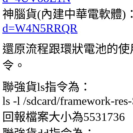
神腦貨(內建中華電軟體)
d=W4N5RRQR
還原流程跟環狀電池的使用
令。
聯強貨ls指令為：
ls -l /sdcard/framework-re
回報檔案大小為5531736