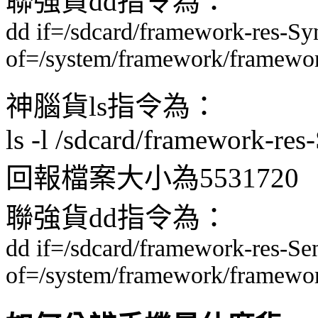
聯強貨dd指令為：
dd if=/sdcard/framework-res-Sy
of=/system/framework/framewor
神腦貨ls指令為：
ls -l /sdcard/framework-res
回報檔案大小為5531720
聯強貨dd指令為：
dd if=/sdcard/framework-res-Se
of=/system/framework/framewor