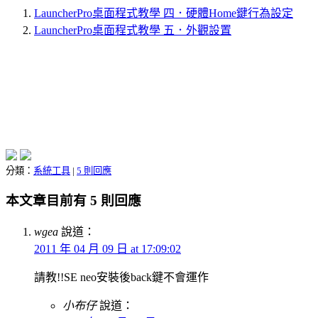
LauncherPro桌面程式教學 四．硬體Home鍵行為設定
LauncherPro桌面程式教學 五．外觀設置
分類：
系統工具
|
5 則回應
本文章目前有 5 則回應
wgea
說道：
2011 年 04 月 09 日 at 17:09:02
請教!!SE neo安裝後back鍵不會運作
小布仔
說道：