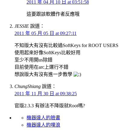
2011 年 04 月 10 日 at 03:51:58
這要跟該軟體作者反應哦
JESSIE
說道：
2011 年 05 月 05 日 at 09:27:11
不知版大有沒有比較過SoftKeys for ROOT USERS
使用起來好像SoftKeys比較好用
至少不用開us除錯
目前使用在arc上運行不錯
想說版大有沒有進一步教學
ChungShiang
說道：
2011 年 11 月 30 日 at 09:38:25
官版2.3.3 有辦法不降版就Root嗎?
機器達人的臉書
機器達人的噗浪