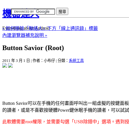
機器達人
Everything about Android
« 如何移除「聯絡人」下方「線上通訊錄」標籤
內建瀏覽器補充說明 »
Button Savior (Root)
2011 年 3 月 1 日 | 作者：小布仔 | 分類：
系統工具
Button Savior可以在手機的任何畫面呼叫出一組虛擬的
的讀者，或是不喜歡按硬體Power鍵休眠手機的讀者，可以試
此軟體需要root權限，並需要勾選「USB除錯中」選項。遇到授權