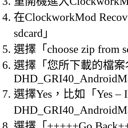
重開機進入ClockworkMod
在ClockworkMod Recove
sdcard」
選擇「choose zip from 
選擇「您所下載的檔案
DHD_GRI40_AndroidMa
選擇Yes，比如「Yes – Ins
DHD_GRI40_AndroidM
選擇「+++++Go Back+