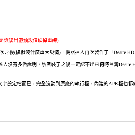
是恢復出廠預設值砍掉重練)
0次之後(貌似沒什麼重大災情)，機器達人再次製作了「Desire HD機
器達人沒有多做說明，讀者裝了之後一定認不出來何時台灣Desire H
字設定檔而已，完全沒動到原廠的執行檔，內建的APK檔也都維