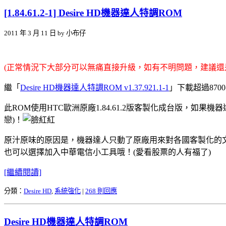
[1.84.61.2-1] Desire HD機器達人特調ROM
2011 年 3 月 11 日 by 小布仔
(正常情況下大部分可以無痛直接升級，如有不明問題，建議還
繼「
Desire HD機器達人特調ROM v1.37.921.1-1
」下載超過870
此ROM使用HTC歐洲原廠1.84.61.2版客製化成台版，如果機
戀)！
原汁原味的原因是，機器達人只動了原廠用來對各國客製化的文
也可以選擇加入中華電信小工具哦！(愛看股票的人有福了)
[繼續閱讀]
分類：
Desire HD
,
系統強化
|
268 則回應
Desire HD機器達人特調ROM