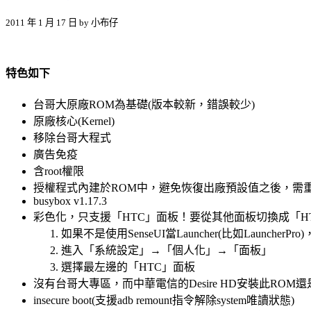
2011 年 1 月 17 日 by 小布仔
特色如下
台哥大原廠ROM為基礎(版本較新，錯誤較少)
原廠核心(Kernel)
移除台哥大程式
廣告免疫
含root權限
授權程式內建於ROM中，避免恢復出廠預設值之後，需
busybox v1.17.3
彩色化，只支援「HTC」面板！要從其他面板切換成「H
如果不是使用SenseUI當Launcher(比如LauncherPro
進入「系統設定」→「個人化」→「面板」
選擇最左邊的「HTC」面板
沒有台哥大專區，而中華電信的Desire HD安裝此R
insecure boot(支援adb remount指令解除system唯讀狀態)