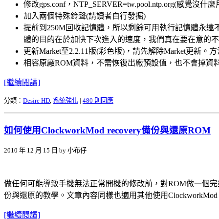
修改gps.conf，NTP_SERVER=tw.pool.ntp.org(感覺沒什麼
加入兩個特殊鈴聲(請讀者自行發掘)
提前到250M回收記憶體，所以剩餘可用執行記憶體永遠不會
體的目的在於加快下次進入的速度，我們真在要在意的不
更新Market至2.2.11版(彩色版)，請先解除Mar
相容原廠ROM資料，不需恢復出廠預設值，也不會掉資
[繼續閱讀]
分類：
Desire HD
,
系統強化
|
480 則回應
如何使用ClockworkMod recovery備份與還原ROM
2010 年 12 月 15 日 by 小布仔
做任何可能導致手機無法正常開機的修改前，對ROM做一個完整備份有助
份與還原的教學。文章內容同樣也適用其他使用ClockworkMod R
[繼續閱讀]