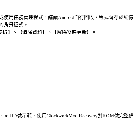
成使用任務管理程式，請讓Android自行回收，程式暫存於記憶
U的背景程式。
下【清除快取】、【清除資料】、【解除安裝更新】。
範，使用ClockworkMod Recovery對ROM做完整備