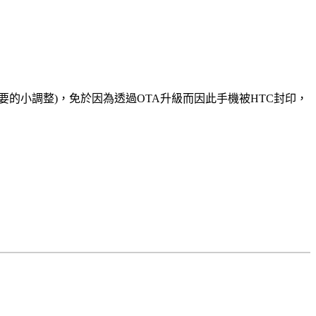
.1(加上必要的小調整)，免於因為透過OTA升級而因此手機被HTC封印，