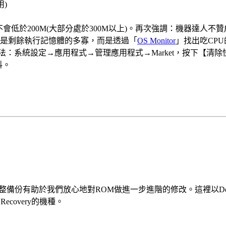
用)
低於200M(大部分處於300M以上)。再次強調：機器達人不贊
是剩餘執行記憶體的多寡，而是透過「
OS Monitor
」找出吃CP
ket更新。方法：系統設定→應用程式→管理應用程式→Market，按
料。
於我們放心地對ROM做進一步進階的修改。這裡以Desire HD做示
ecovery的機種。