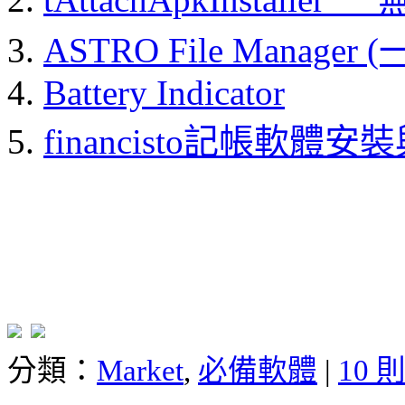
ASTRO File Manager (
Battery Indicator
financisto記帳軟體安
分類：
Market
,
必備軟體
|
10 